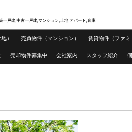
新築一戸建,中古一戸建,マンション,土地,アパート,倉庫
土地）
売買物件（マンション）
賃貸物件（ファミ
せ
売却物件募集中
会社案内
スタッフ紹介